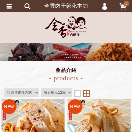
0
全香肉干彰化本舖
會員登入
會員註冊
忘記密碼
訂單查詢
追蹤清單
匯款通知
產品介紹
- products -