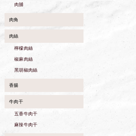
肉脯
肉角
肉絲
檸檬肉絲
椒麻肉絲
黑胡椒肉絲
香腸
牛肉干
五香牛肉干
麻辣牛肉干