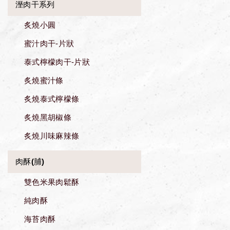
溼肉干系列
炙燒小圓
蜜汁肉干-片狀
泰式檸檬肉干-片狀
炙燒蜜汁條
炙燒泰式檸檬條
炙燒黑胡椒條
炙燒川味麻辣條
肉酥(脯)
雙色米果肉鬆酥
純肉酥
海苔肉酥