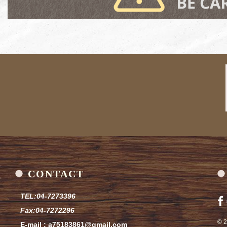
統
CONTACT
TEL:
04-7273396
Fax:
04-7272296
© 
E-mail :
a75183861@gmail.com