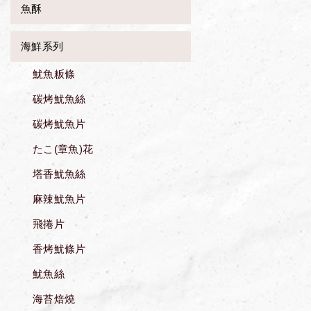
魚酥
海鮮系列
魷魚粄條
碳烤魷魚絲
碳烤魷魚片
たこ(章魚)花
塔香魷魚絲
麻辣魷魚片
飛捲片
香烤魷條片
魷魚絲
海苔焙燒