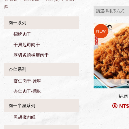
酥
肉干系列
招牌肉干
干貝起司肉干
厚切炙燒椒麻肉干
杏仁系列
杏仁肉干-原味
杏仁肉干-蒜味
純肉
NT
肉干半溼系列
黑胡椒肉紙